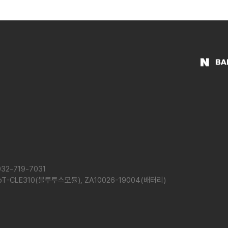
BA
32-719-7031
-BoT-CLE310(블루투스모듈), ZA10026-19004(배터리)