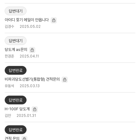
답변대기
아이디 찾기 메일이 안옵니다
김경수
2025.05.02
답변대기
당도계 as문의
한경준
2025.04.11
답변완료
비파괴당도선별기(통합형) 견적문의
유동석
2025.03.13
답변완료
H-100F 당도계
김만
2025.01.31
답변완료
견적 문의