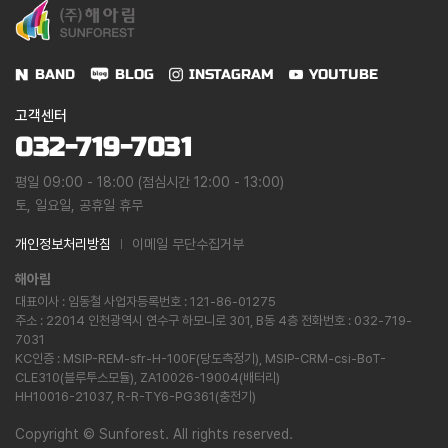
BAND
BLOG
INSTAGRAM
YOUTUBE
고객센터
032-719-7031
평일 09:00 - 18:00 (점심시간 12:00 - 13:00)
토, 일요일, 공휴일 휴무
개인정보처리방침
이메일 무단수집거부
해아림
대표이사 : 임동철 사업자등록번호 : 121-86-01275
주소 : 22014 인천광역시 연수구 하모니로 301, B동 4층 전화번호 : 032-719-
7031
KC인증 : MSIP-REM-sfr-H-100F(당도측정기), MSIP-CRM-csi-BoT-
CLE310(블루투스모듈), ZA10026-19004(배터리)
HH10016-21037, R-R-TY6-PG361(충전기)
Copyright
©
Sunforest. All rights reserved.