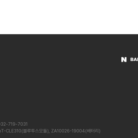
BA
32-719-7031
-BoT-CLE310(블루투스모듈), ZA10026-19004(배터리)