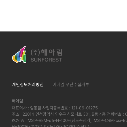
개인정보처리방침
이메일 무단수집거부
해아림
대표이사 : 임동철 사업자등록번호 : 121-86-01275
주소 : 22014 인천광역시 연수구 하모니로 301, B동 4층 전화번호 : 0
KC인증 : MSIP-REM-sfr-H-100F(당도측정기), MSIP-CRM-csi
HH10016-21037, R-R-TY6-PG361(충전기)