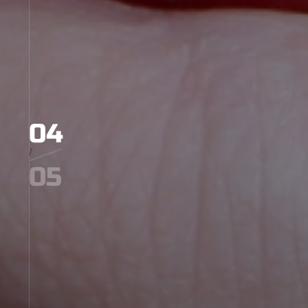
4
/
5