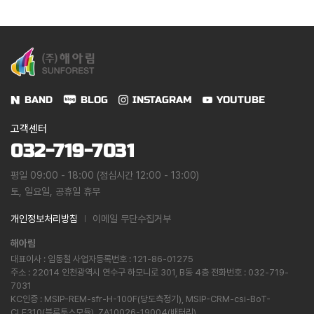
BAND
BLOG
INSTAGRAM
YOUTUBE
고객센터
032-719-7031
평일 09:00 - 18:00 (점심시간 12:00 - 13:00)
토, 일요일, 공휴일 휴무
개인정보처리방침
이메일 무단수집거부
해아림
대표이사 : 임동철 사업자등록번호 : 121-86-01275
주소 : 22014 인천광역시 연수구 하모니로 301, B동 4층 전화번호 : 032-719-
7031
KC인증 : MSIP-REM-sfr-H-100F(당도측정기), MSIP-CRM-csi-BoT-
CLE310(블루투스모듈), ZA10026-19004(배터리)