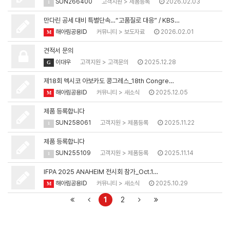
SUN266400
고객지원
>
제품등록
2026.02.03
1
만다린 공세 대비 특별단속…“고품질로 대응” / KBS…
해아림공용ID
커뮤니티
>
보도자료
2026.02.01
M
견적서 문의
이대우
고객지원
>
고객문의
2025.12.28
G
제18회 멕시코 아보카도 콩그레스_18th Congre…
해아림공용ID
커뮤니티
>
새소식
2025.12.05
M
제품 등록합니다
SUN258061
고객지원
>
제품등록
2025.11.22
1
제품 등록합니다
SUN255109
고객지원
>
제품등록
2025.11.14
1
IFPA 2025 ANAHEIM 전시회 참가_Oct.1…
해아림공용ID
커뮤니티
>
새소식
2025.10.29
M
1
2