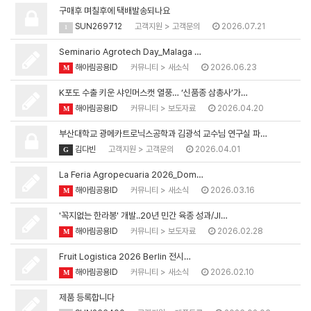
구매후 며칠후에 택배발송되나요
SUN269712
고객지원
>
고객문의
2026.07.21
1
Seminario Agrotech Day_Malaga …
해아림공용ID
커뮤니티
>
새소식
2026.06.23
M
K포도 수출 키운 샤인머스캣 열풍… ‘신품종 삼총사’가…
해아림공용ID
커뮤니티
>
보도자료
2026.04.20
M
부산대학교 광메카트로닉스공학과 김광석 교수님 연구실 파…
김다빈
고객지원
>
고객문의
2026.04.01
G
La Feria Agropecuaria 2026_Dom…
해아림공용ID
커뮤니티
>
새소식
2026.03.16
M
'꼭지없는 한라봉' 개발..20년 민간 육종 성과/JI…
해아림공용ID
커뮤니티
>
보도자료
2026.02.28
M
Fruit Logistica 2026 Berlin 전시…
해아림공용ID
커뮤니티
>
새소식
2026.02.10
M
제품 등록합니다