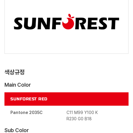
색상규정
Main Color
SUNFOREST RED
Pantone 2035C
C11 M99 Y100 K
R230 G0 B18
Sub Color