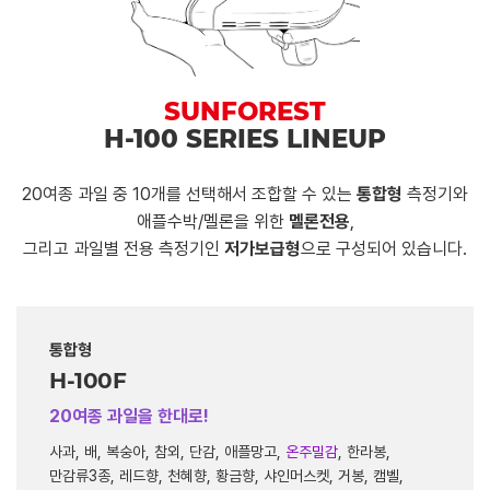
SUNFOREST
H-100 SERIES LINEUP
20여종 과일 중 10개를 선택해서 조합할 수 있는
통합형
측정기와
애플수박/멜론을 위한
멜론전용
,
그리고 과일별 전용 측정기인
저가보급형
으로 구성되어 있습니다.
통합형
H-100F
20여종 과일을 한대로!
사과, 배, 복숭아, 참외, 단감, 애플망고,
온주밀감
, 한라봉,
만감류3종, 레드향, 천혜향, 황금향, 샤인머스켓, 거봉, 캠벨,