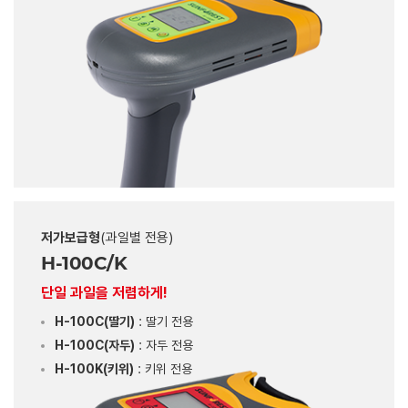
저가보급형
(과일별 전용)
H-100C/K
단일 과일을 저렴하게!
H-100C(딸기)
: 딸기 전용
H-100C(자두)
: 자두 전용
H-100K(키위)
: 키위 전용