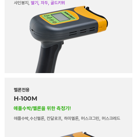
샤인봉지,
딸기, 자두, 골드키위
멜론전용
H-100M
애플수박/멜론을 위한 측정기!
애플수박,수신멜론, 칸달로프, 하미멜론, 머스크그린, 머스크레드