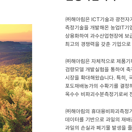
㈜해아림은 ICT기술과 광전자
측정기술을 개발해온 농업IT기
상용화하여 과수산업현장에 보
최고의 경쟁력을 갖춘 기업으로
㈜해아림은 자체적으로 제품기
검량모델 개발실험을 통하여 
시장을 확대해왔습니다. 특히, 국
포도재배농가의 수확기를 결정
옥수수 비파괴수분측정기로써 전
㈜해아림의 휴대용비파괴측정기
데이터를 기반으로 과일의 재배
과일의 손실과 폐기물 발생을 