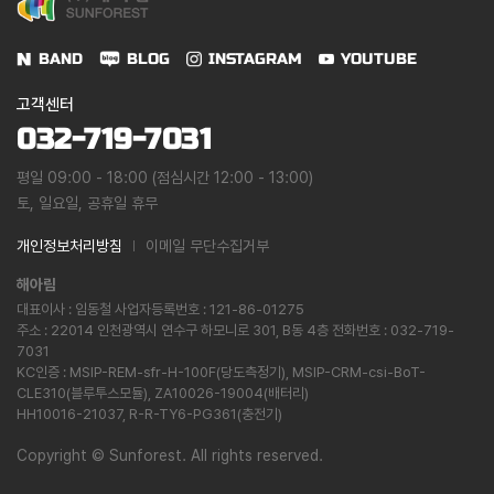
BAND
BLOG
INSTAGRAM
YOUTUBE
고객센터
032-719-7031
평일 09:00 - 18:00 (점심시간 12:00 - 13:00)
토, 일요일, 공휴일 휴무
개인정보처리방침
이메일 무단수집거부
해아림
대표이사 : 임동철 사업자등록번호 : 121-86-01275
주소 : 22014 인천광역시 연수구 하모니로 301, B동 4층 전화번호 : 032-719-
7031
KC인증 : MSIP-REM-sfr-H-100F(당도측정기), MSIP-CRM-csi-BoT-
CLE310(블루투스모듈), ZA10026-19004(배터리)
HH10016-21037, R-R-TY6-PG361(충전기)
Copyright
©
Sunforest. All rights reserved.