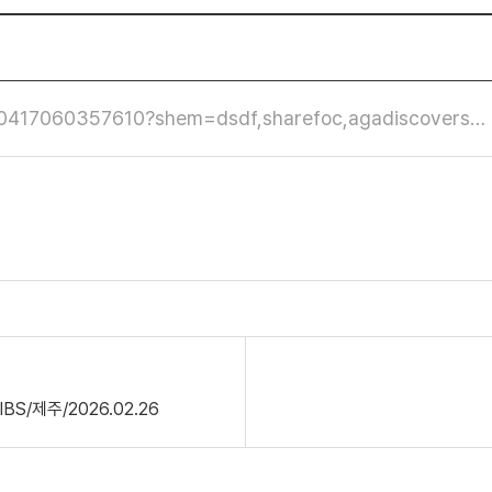
260417060357610?shem=dsdf,sharefoc,agadiscovers…
BS/제주/2026.02.26