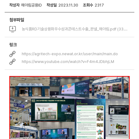
작성자
해아림공용ID
작성일
2023.11.30
조회수
2317
첨부파일
농식품RD기술상용화우수성과콘테스트수출_판넬_해아림.pdf (33.2M)
링크
https://agritech-expo.newat.or.kr/user/main/main.do
https://www.youtube.com/watch?v=F4m4JDbhjLM