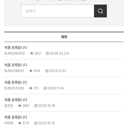
제목
제품 등록합니다
SUN266400
203
2026.02.03
제품 등록합니다
SUN258061
344
2025.11.22
제품 등록합니다
SUN255109
311
2025.11.14
제품 등록합니다
윤진현
366
2025.10.15
제품 등록합니다
이하영
375
2025.10.15