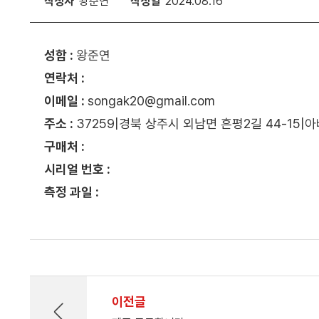
작성자
왕준연
작성일
2024.08.16
성함 :
왕준연
연락처 :
이메일 :
songak20@gmail.com
주소 :
37259|경북 상주시 외남면 흔평2길 44-15|
구매처 :
시리얼 번호 :
측정 과일 :
이전글