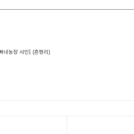
아빠네농장 샤인| (흔평리)