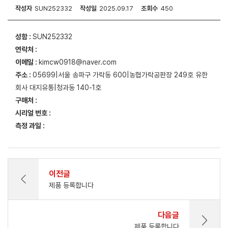
작성자
SUN252332
작성일
2025.09.17
조회수
450
성함 :
SUN252332
연락처 :
이메일 :
kimcw0918@naver.com
주소 :
05699|서울 송파구 가락동 600|농협가락공판장 249호 유한
회사 대지유통|청과동 140-1호
구매처 :
시리얼 번호 :
측정 과일 :
이전글
제품 등록합니다
다음글
제품 등록합니다