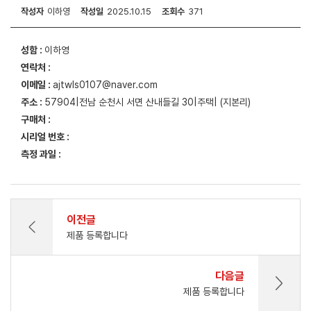
작성자
이하영
작성일
2025.10.15
조회수
371
성함 :
이하영
연락처 :
이메일 :
ajtwls0107@naver.com
주소 :
57904|전남 순천시 서면 산내들길 30|주택| (지본리)
구매처 :
시리얼 번호 :
측정 과일 :
이전글
제품 등록합니다
다음글
제품 등록합니다