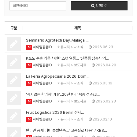
검색하기
구분
제목
Seminario Agrotech Day_Malaga …
해아림공용ID
커뮤니티
>
새소식
2026.06.23
M
K포도 수출 키운 샤인머스캣 열풍… ‘신품종 삼총사’가…
해아림공용ID
커뮤니티
>
보도자료
2026.04.20
M
La Feria Agropecuaria 2026_Dom…
해아림공용ID
커뮤니티
>
새소식
2026.03.16
M
'꼭지없는 한라봉' 개발..20년 민간 육종 성과/JI…
해아림공용ID
커뮤니티
>
보도자료
2026.02.28
M
Fruit Logistica 2026 Berlin 전시…
해아림공용ID
커뮤니티
>
새소식
2026.02.10
M
만다린 공세 대비 특별단속…“고품질로 대응” / KBS…