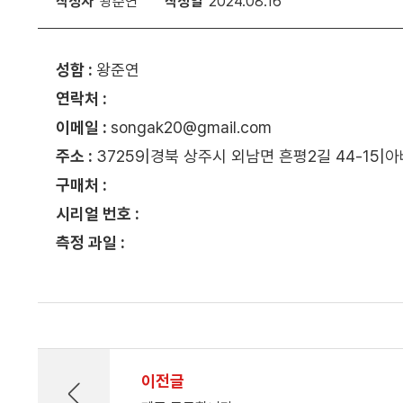
작성자
왕준연
작성일
2024.08.16
성함 :
왕준연
연락처 :
이메일 :
songak20@gmail.com
주소 :
37259|경북 상주시 외남면 흔평2길 44-15|
구매처 :
시리얼 번호 :
측정 과일 :
이전글