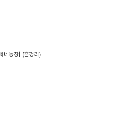
아빠네농장| (흔평리)